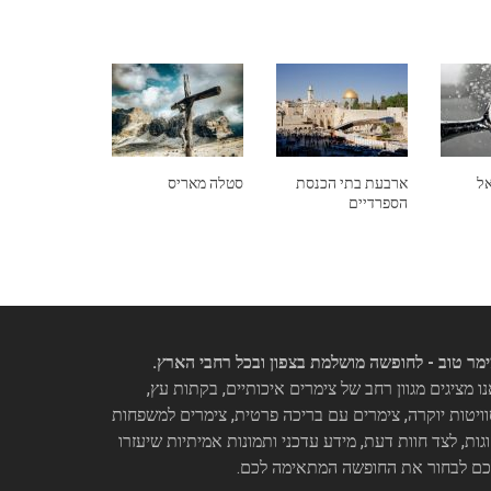
אל
ארבעת בתי הכנסת
סטלה מאריס
הספרדיים
מר טוב - לחופשה מושלמת בצפון ובכל רחבי הארץ.
ו מציגים מגוון רחב של צימרים איכותיים, בקתות עץ,
ויטות יוקרה, צימרים עם בריכה פרטית, צימרים למשפחות
וגות, לצד חוות דעת, מידע עדכני ותמונות אמיתיות שיעזרו
כם לבחור את החופשה המתאימה לכם.