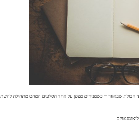
לעי הבזלת שבאזור – כשמניחים מצפן על אחד הסלעים המחט מתחילה להשתול
ליאומגנטיזם