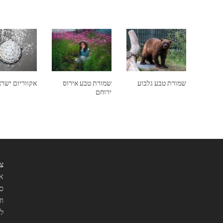
שמורת טבע גלבוע
שמורת טבע אירוס
אקווריום ישר
ירוחם
צי
אנ
סו
וז
ל