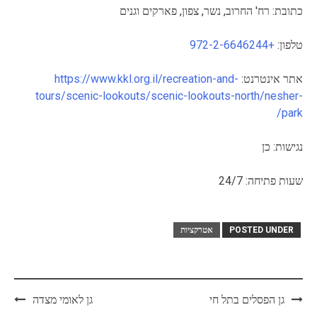
כתובת: רח' החרוב, נשר, צפון, פארקים וגנים
טלפון:
+972-2-6646244
אתר אינטרנט:
https://www.kkl.org.il/recreation-and-
tours/scenic-lookouts/scenic-lookouts-north/nesher-
park/
נגישות: כן
שעות פתיחה: 24/7
POSTED UNDER
אטרקציות
Post
גן הפסלים בתל חי
גן לאומי מצדה
navigation