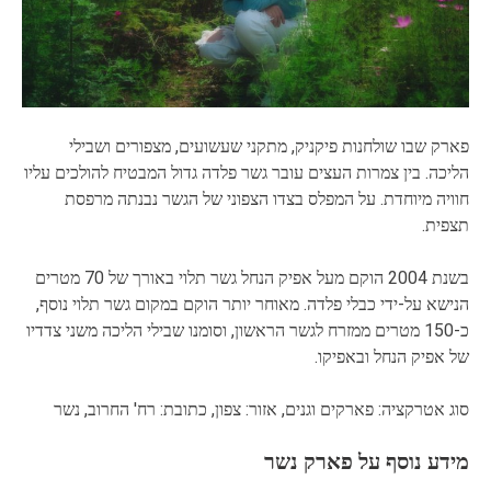
פארק שבו שולחנות פיקניק, מתקני שעשועים, מצפורים ושבילי
הליכה. בין צמרות העצים עובר גשר פלדה גדול המבטיח להולכים עליו
חוויה מיוחדת. על המפלס בצדו הצפוני של הגשר נבנתה מרפסת
תצפית.
בשנת 2004 הוקם מעל אפיק הנחל גשר תלוי באורך של 70 מטרים
הנישא על-ידי כבלי פלדה. מאוחר יותר הוקם במקום גשר תלוי נוסף,
כ-150 מטרים ממזרח לגשר הראשון, וסומנו שבילי הליכה משני צדדיו
של אפיק הנחל ובאפיקו.
סוג אטרקציה: פארקים וגנים, אזור: צפון, כתובת: רח' החרוב, נשר
מידע נוסף על פארק נשר