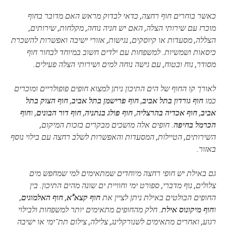
כאשר בוחרים חוף רחצה, כדאי לבדוק מראש האם מדובר בחוף
מוכרז עם שירותי הצלה, האם יש חניה נוחה, מקלחות, שירותים,
הצללה, מסעדות או קיוסקים, נגישות, אזורי ישיבה ואפשרות להשכרת
כיסאות ושמשיות. למשפחות עם ילדים חשוב במיוחד לבחור חוף
מסודר, נוח ובטוח, עם גישה נוחה למים ושירותי הצלה פעילים.
לאורך קו החוף של הים התיכון ניתן למצוא חופים פופולריים ומוכרים
כמו
חוף גורדון בתל אביב
,
חוף פרישמן בתל אביב
,
חוף הצוק בתל
אביב
,
חוף אכדיה בהרצליה
,
חוף פולג בנתניה
,
חוף דור הבונים
, ו
חוף
הכרמל בחיפה
. חופים אלה מושכים מבקרים בזכות המיקום,
השירותים, הטיילות, המסעדות והאפשרות לשלב רחצה עם בילוי נוסף
באזור.
גם באילת יש חופי רחצה מיוחדים שמתאימים למי שמחפש מים
צלולים, נוף מדברי, ספורט ימי וחוויית ים שונה מהים התיכון. בין
החופים הבולטים באילת ניתן לציין את
חוף קצא"א
,
חוף האלמוגים
,
ו
חוף מיקונוס אילת
. חלק מהחופים מתאימים יותר למשפחות ולבילוי
רגוע, ואחרים מתאימים לשנורקלינג, צלילה, צילום תת־ימי או ישיבה