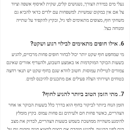
נעלי מים במידת הצורך, נשנושים קלים, שקית לאיסוף אשפה וציוד
צל אם אין במקום שמשיות. למשפחות עם ילדים כדאי להביא גם
משחקי חוף, מצופים מתאימים לפי גיל, ובקיץ להקפיד על שתייה
ומנוחה בצל.
6. אילו חופים מתאימים לבילוי רגוע ושקט?
מי שמחפש חוף שקט יותר יכול לבחור חופים פחות מרכזיים, להגיע
בשעות הבוקר המוקדמות או באמצע השבוע, ולהעדיף אזורים שאינם
צמודים לטיילות עמוסות. חשוב לוודא שגם בחוף שקט יש תנאי רחצה
בטוחים ושירותי הצלה פעילים אם מתכננים להיכנס למים.
7. מתי הזמן הטוב ביותר להגיע לחוף?
הזמן הנוח ביותר לביקור בחוף הוא בדרך כלל בשעות הבוקר או אחר
הצהריים, כאשר פחות חם ולעיתים גם פחות עמוס. בקיץ מומלץ
להימנע משהייה ממושכת בשמש בשעות הצהריים, לבדוק את מצב
הים לפני ההגעה, ולהגיע מוקדם אם רוצים למצוא חניה ומקום נוח על