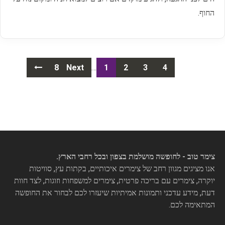
החוף.
Posts
8
Next
…
1
2
3
4
navigation
צימר טוב - לחופשה מושלמת בצפון ובכל רחבי הארץ.
אנו מציגים מגוון רחב של צימרים איכותיים, בקתות עץ, סוויטות
יוקרה, צימרים עם בריכה פרטית, צימרים למשפחות וזוגות, לצד חוות
דעת, מידע עדכני ותמונות אמיתיות שיעזרו לכם לבחור את החופשה
המתאימה לכם.