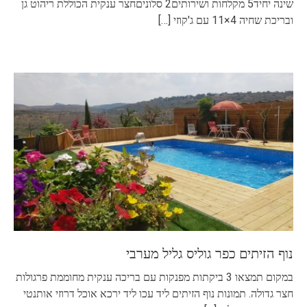
שינה יחיד5 מקלחות ושירותים2 סלוניםחצר ענקית הכוללת ריהוט גן
ובריכת שחיה 4×11 עם ג'קוזי
[…]
נוף הזיתים כפר גוליס גליל מערבי
במקום תמצאו 3 ביקתות מפנקות עם בריכה ענקית מחוממת פרגולות
חצר גדולה. תמונות נוף הזיתים ליד עכו ליד ירכא אוכל דרוזי אותנטי