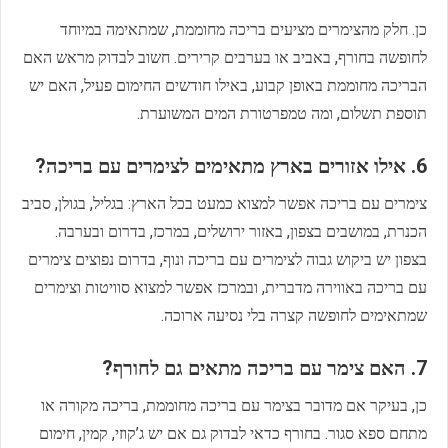
כן. חלק מהצימרים מציעים בריכה מחוממת, שמתאימה במיוחד
לחופשה בחורף, באביב או בערבים קרירים. חשוב לבדוק מראש האם
הבריכה מחוממת באופן קבוע, באילו חודשים החימום פעיל, האם יש
תוספת תשלום, ומה טמפרטורת המים המשוערת.
6. אילו אזורים בארץ מתאימים לצימרים עם בריכה?
צימרים עם בריכה אפשר למצוא כמעט בכל הארץ: בגליל, בגולן, סביב
הכנרת, במושבים בצפון, באזור ירושלים, במרכז, בדרום ובערבה.
בצפון יש ביקוש גבוה לצימרים עם בריכה ונוף, בדרום נפוצים צימרים
עם בריכה באווירה מדברית, ובמרכז אפשר למצוא סוויטות וצימרים
שמתאימים לחופשה קצרה בלי נסיעה ארוכה.
7. האם צימר עם בריכה מתאים גם לחורף?
כן, בעיקר אם מדובר בצימר עם בריכה מחוממת, בריכה מקורה או
מתחם ספא סגור. בחורף כדאי לבדוק גם אם יש ג’קוזי, קמין, חימום