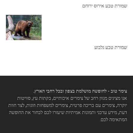
שמורת טבע אירוס ירוחם
שמורת טבע גלבוע
צימר טוב - לחופשה מושלמת בצפון ובכל רחבי הארץ.
אנו מציגים מגוון רחב של צימרים איכותיים, בקתות עץ, סוויטות
יוקרה, צימרים עם בריכה פרטית, צימרים למשפחות וזוגות, לצד חוות
דעת, מידע עדכני ותמונות אמיתיות שיעזרו לכם לבחור את החופשה
המתאימה לכם.