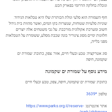
וגובלת בחלקה הדרומי בפארק הכט.
חוף השמורה הוא סלעי וגולת הכותרת שלו היא טבלאות הגידוד:
שוניות סלעיות שטוחות, שנוצרות בקו המים, ואשר מהוות בית גידול
חשוב ומערכת אקולוגית מורכבת. על גבי משטחים אלה יוצרים
חלזונות ימיים מסוג צינוריר בונה שכבת מסלע, ששומרת על הטבלאות
מפני בלייה,
סוג אטרקציה: טבע ובעלי חיים, אזור: צפון, כתובת: שמורת ים
שקמונה, חיפה
מידע נוסף על שמורת ים שקמונה
כתובת: שמורת ים שקמונה, חיפה, צפון, טבע ובעלי חיים
טלפון:
*3639
אתר אינטרנט:
https://www.parks.org.il/reserve-
park/shikmona/