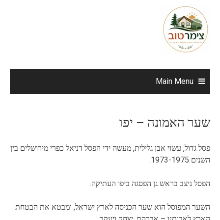
Ski
t
conten
Main Menu
שער האמונה – יפו
פסל גדול, עשוי אבן גלילית, מעשה ידי הפסל דניאל כפרי מירושלים בין
השנים 1973-1975.
הפסל ניצב בראש גן הפסגה ביפו העתיקה.
השער המפוסל הוא שער הכניסה לארץ ישראל, ומבטא את הבטחת
הארץ לאבותנו – אברהם, יצחק ויעקב.